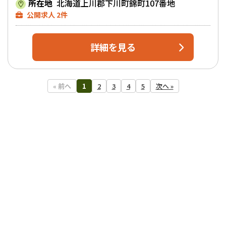
所在地
北海道上川郡下川町錦町107番地
公開求人 2件
詳細を見る
« 前へ
1
2
3
4
5
次へ »